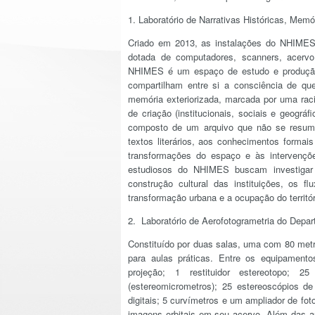
1. Laboratório de Narrativas Históricas, Me
Criado em 2013, as instalações do NHIMES
dotada de computadores, scanners, acervo 
NHIMES é um espaço de estudo e produção
compartilham entre si a consciência de que
memória exteriorizada, marcada por uma raci
de criação (institucionais, sociais e geográf
composto de um arquivo que não se resumo 
textos literários, aos conhecimentos formais
transformações do espaço e às intervenç
estudiosos do NHIMES buscam investigar 
construção cultural das instituições, os 
transformação urbana e a ocupação do territór
2. Laboratório de Aerofotogrametria do Depar
Constituído por duas salas, uma com 80 me
para aulas práticas. Entre os equipamentos
projeção; 1 restituidor estereotopo; 
(estereomicrometros); 25 estereoscópios d
digitais; 5 curvímetros e um ampliador de fo
imagens orbitais em seu acervo. Além das au