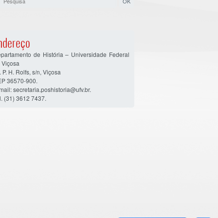
ndereço
partamento de História – Universidade Federal
 Viçosa
. P. H. Rolfs, s/n, Viçosa
P 36570-900.
mail: secretaria.poshistoria@ufv.br.
l. (31) 3612 7437.