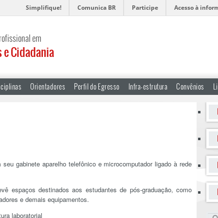
Simplifique!
Comunica BR
Participe
Acesso à infor
rofissional em
s e Cidadania
ciplinas
Orientadores
Perfil do Egresso
Infra-estrutura
Convênios
L
seu gabinete aparelho telefônico e microcomputador ligado à rede
revê espaços destinados aos estudantes de pós-graduação, como
tadores e demais equipamentos.
ura laboratorial