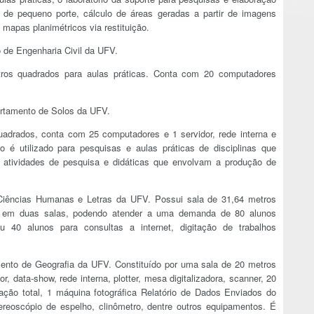
de pequeno porte, cálculo de áreas geradas a partir de imagens
 mapas planimétricos via restituição.
o de Engenharia Civil da UFV.
ros quadrados para aulas práticas. Conta com 20 computadores
rtamento de Solos da UFV.
uadrados, conta com 25 computadores e 1 servidor, rede interna e
o é utilizado para pesquisas e aulas práticas de disciplinas que
atividades de pesquisa e didáticas que envolvam a produção de
e Ciências Humanas e Letras da UFV. Possui sala de 31,64 metros
s em duas salas, podendo atender a uma demanda de 80 alunos
 40 alunos para consultas a internet, digitação de trabalhos
mento de Geografia da UFV. Constituído por uma sala de 20 metros
, data-show, rede interna, plotter, mesa digitalizadora, scanner, 20
ação total, 1 máquina fotográfica Relatório de Dados Enviados do
tereoscópio de espelho, clinômetro, dentre outros equipamentos. É