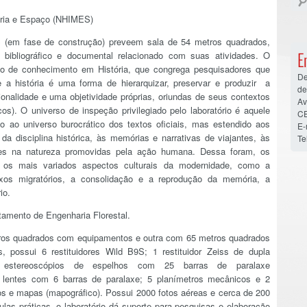
mória e Espaço (NHIMES)
 (em fase de construção) preveem sala de 54 metros quadrados,
bibliográfico e documental relacionado com suas atividades. O
E
 de conhecimento em História, que congrega pesquisadores que
De
 a história é uma forma de hierarquizar, preservar e produzir a
de
onalidade e uma objetividade próprias, oriundas de seus contextos
Av
icos). O universo de inspeção privilegiado pelo laboratório é aquele
CE
ao universo burocrático dos textos oficiais, mas estendido aos
E-
 da disciplina histórica, às memórias e narrativas de viajantes, às
Te
ões na natureza promovidas pela ação humana. Dessa foram, os
os mais variados aspectos culturais da modernidade, como a
fluxos migratórios, a consolidação e a reprodução da memória, a
io.
tamento de Engenharia Florestal.
tros quadrados com equipamentos e outra com 65 metros quadrados
, possui 6 restituidores Wild B9S; 1 restituidor Zeiss de dupla
25 estereoscópios de espelhos com 25 barras de paralaxe
e lentes com 6 barras de paralaxe; 5 planímetros mecânicos e 2
tos e mapas (mapográfico). Possui 2000 fotos aéreas e cerca de 200
las práticas, o laboratório dá suporte para pesquisas e elaboração