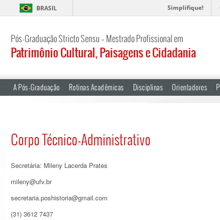
Simplifique!
BRASIL
Pós-Graduação Stricto Sensu – Mestrado Profissional em
Patrimônio Cultural, Paisagens e Cidadania
A Pós-Graduação
Rotinas Acadêmicas
Disciplinas
Orientadores
P
Corpo Técnico-Administrativo
Secretária: Mileny Lacerda Prates
mileny@ufv.br
secretaria.poshistoria@gmail.com
(31) 3612 7437