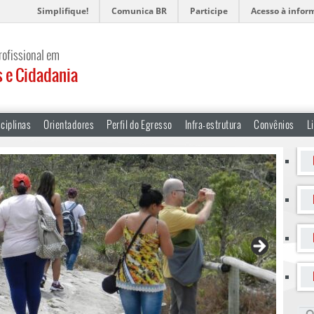
Simplifique!
Comunica BR
Participe
Acesso à infor
rofissional em
s e Cidadania
ciplinas
Orientadores
Perfil do Egresso
Infra-estrutura
Convênios
L