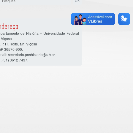
ndereço
partamento de História – Universidade Federal
 Viçosa
. P. H. Rolfs, s/n, Viçosa
P 36570-900.
mail: secretaria.poshistoria@ufv.br.
l. (31) 3612 7437.