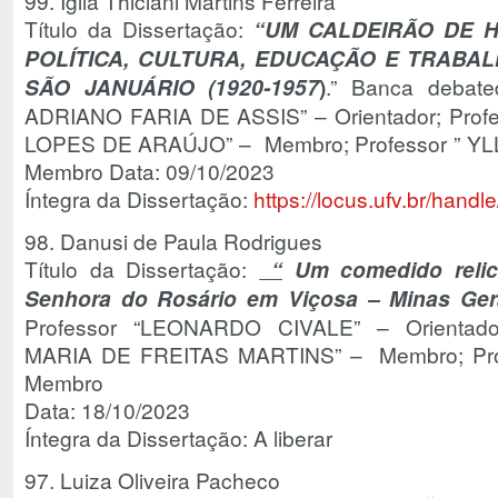
99. Iglia Thiciani Martins Ferreira
Título da Dissertação:
“UM CALDEIRÃO DE H
POLÍTICA, CULTURA, EDUCAÇÃO E TRAB
SÃO JANUÁRIO (1920-1957
)
.” Banca debate
ADRIANO FARIA DE ASSIS” – Orientador; Pro
LOPES DE ARAÚJO” – Membro; Professor ” Y
Membro Data: 09/10/2023
Íntegra da Dissertação:
https://locus.ufv.br/han
98. Danusi de Paula Rodrigues
Título da Dissertação:
“
Um comedido relicá
Senhora do Rosário em Viçosa – Minas Ge
Professor “LEONARDO CIVALE” – Orientador
MARIA DE FREITAS MARTINS” – Membro; Pro
Membro
Data: 18/10/2023
Íntegra da Dissertação: A liberar
97. Luiza Oliveira Pacheco