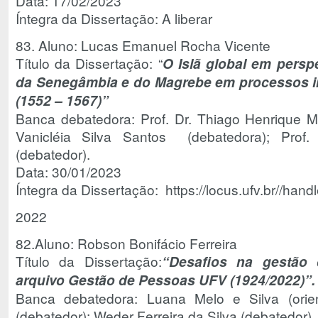
Data: 17/02/2023
Íntegra da Dissertação: A liberar
83. Aluno: Lucas Emanuel Rocha Vicente
Título da Dissertação: “
O Islã global em persp
da Senegâmbia e do Magrebe em processos in
(1552 – 1567)”
Banca debatedora: Prof. Dr. Thiago Henrique Mot
Vanicléia Silva Santos (debatedora); Prof
(debatedor).
Data: 30/01/2023
Íntegra da Dissertação: https://locus.ufv.br//ha
2022
82.Aluno: Robson Bonifácio Ferreira
Título da Dissertação:
“Desafios na gestão
arquivo Gestão de Pessoas UFV (1924/2022)”.
Banca debatedora: Luana Melo e Silva (orien
(debatedor); Weder Ferreira da Silva (debatedor).