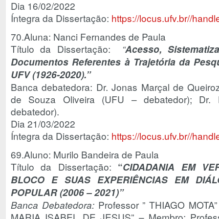
Dia 16/02/2022
Íntegra da Dissertação:
https://locus.ufv.br//ha
70.Aluna: Nanci Fernandes de Paula
Título da Dissertação:
“
Acesso, Sistematiz
Documentos Referentes à Trajetória da Pes
UFV (1926-2020).”
Banca debatedora: Dr. Jonas Marçal de Queiroz
de Souza Oliveira (UFU – debatedor); Dr.
debatedor).
Dia 21/03/2022
Íntegra da Dissertação:
https://locus.ufv.br//ha
69.Aluno: Murilo Bandeira de Paula
Título da Dissertação:
“
CIDADANIA EM VE
BLOCO E SUAS EXPERIÊNCIAS EM DIÁ
POPULAR (2006 – 2021)”
Banca Debatedora:
Professor ” THIAGO MOTA” –
MARIA ISABEL DE JESUS” – Membro; Profes